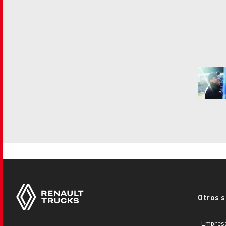
Footer
Otros s
menu
Empres