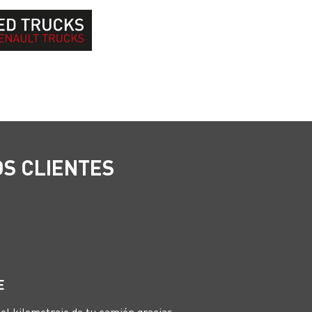
S CLIENTES
E
 el kilometraje de tu camión gracias