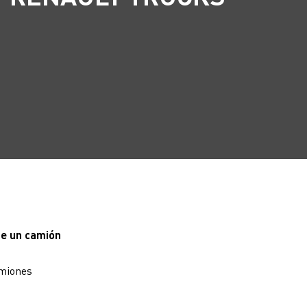
e un camión
amiones