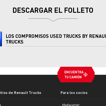
DESCARGAR EL FOLLETO
LOS COMPROMISOS USED TRUCKS BY RENAU
TRUCKS
ENCUENTRA
TU CAMIÓN
ENCUENTRA
TU
itios de Renault Trucks
Para los socios
CAMIÓN
a
Mediacenter
Visita nuestra Web