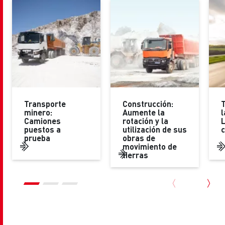
Transporte
Construcción:
minero:
Aumente la
l
Camiones
rotación y la
L
puestos a
utilización de sus
c
prueba
obras de
movimiento de
tierras