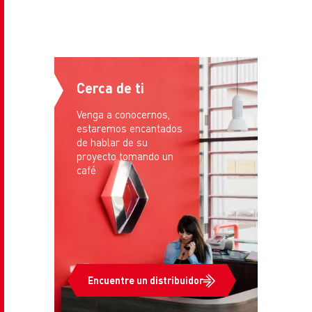
Cerca de ti
Venga a conocernos,
estaremos encantados
de hablar de su
proyecto tomando un
café
Encuentre un distribuidor